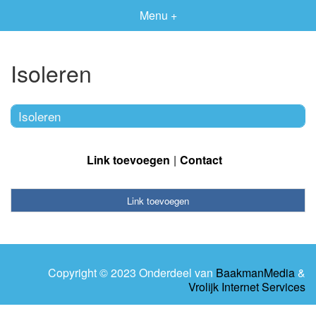
Menu +
Isoleren
Isoleren
Link toevoegen
Contact
Link toevoegen
Copyright © 2023 Onderdeel van
BaakmanMedia
&
Vrolijk Internet Services