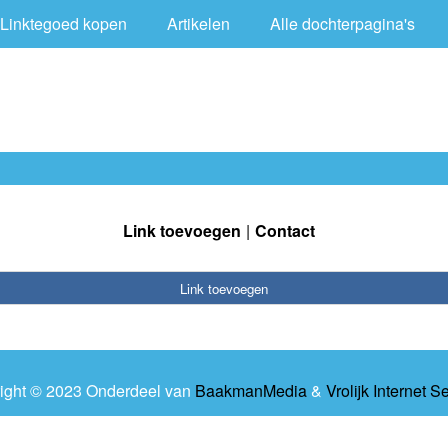
Linktegoed kopen
Artikelen
Alle dochterpagina's
Link toevoegen
Contact
Link toevoegen
ight © 2023 Onderdeel van
BaakmanMedia
&
Vrolijk Internet S